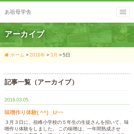
あ祖母学舎
メ
ニ
ュ
ー
アーカイブ
ホーム
>
2016年
>
3月
>
5日
記事一覧（アーカイブ）
2016.03.05
味噌作り体験( ^^) _U~~
３月３日に、祖峰小学校の５年生の生徒さんを招いて、味
噌作り体験をしました。 この味噌は、一年間熟成させ