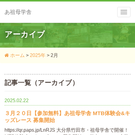
あ祖母学舎
メ
ニ
ュ
ー
アーカイブ
ホーム
>
2025年
>
2月
記事一覧（アーカイブ）
2025.02.22
３月２０日【参加無料】あ祖母学舎 MTB体験会&キ
ッズレース 募集開始
https://qr.paps.jp/LnRJS 大分県竹田市・祖母学舎で開催！