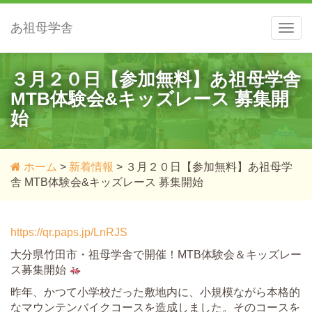
あ祖母学舎
メ
ニ
ュ
ー
３月２０日【参加無料】あ祖母学舎
MTB体験会&キッズレース 募集開
始
ホーム
>
新着情報
>
３月２０日【参加無料】あ祖母学
舎 MTB体験会&キッズレース 募集開始
https://qr.paps.jp/LnRJS
大分県竹田市・祖母学舎で開催！MTB体験会＆キッズレー
ス募集開始
昨年、かつて小学校だった敷地内に、小規模ながら本格的
なマウンテンバイクコースを造成しました。そのコースを