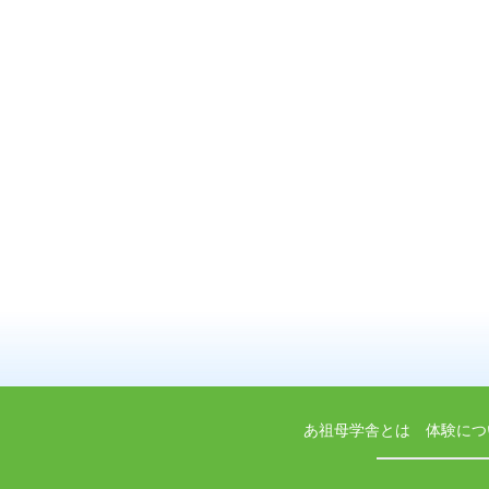
あ祖母学舎とは
体験につ