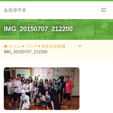
あ祖母学舎
メ
ニ
ュ
ー
IMG_20150707_212200
ホーム
>
ブログ
>
美術合宿研修・・・
>
IMG_20150707_212200