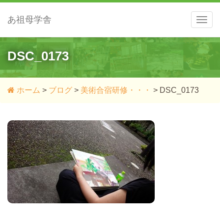
あ祖母学舎
メ
ニ
ュ
ー
DSC_0173
ホーム
>
ブログ
>
美術合宿研修・・・
>
DSC_0173