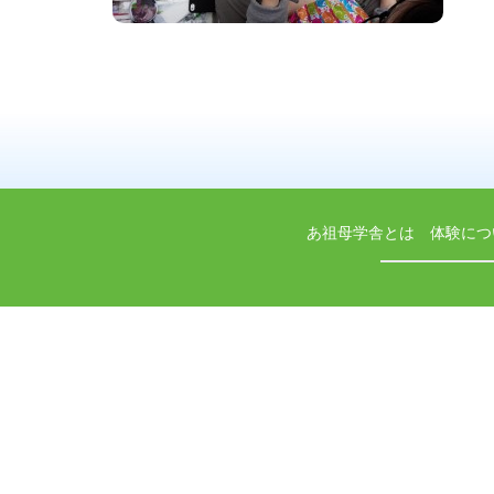
あ祖母学舎とは
体験につ