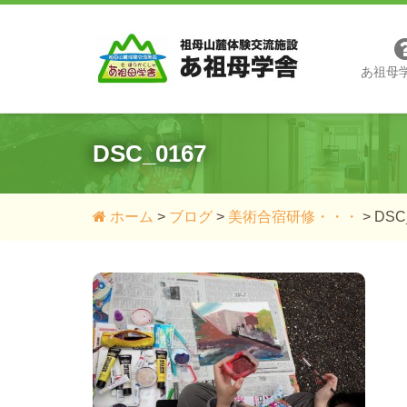
あ祖母
DSC_0167
ホーム
>
ブログ
>
美術合宿研修・・・
>
DSC