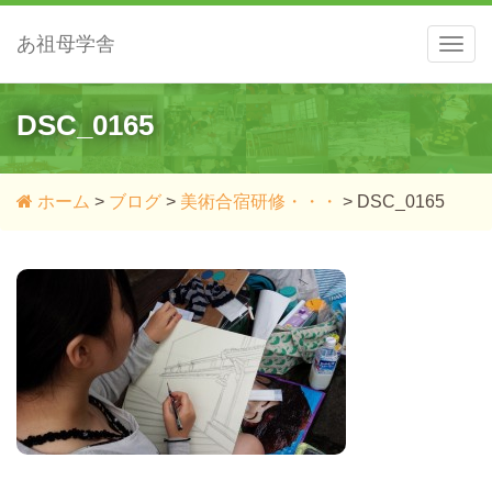
あ祖母学舎
メ
ニ
ュ
ー
DSC_0165
ホーム
>
ブログ
>
美術合宿研修・・・
>
DSC_0165