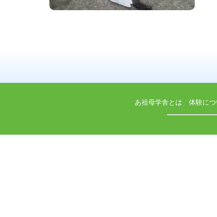
あ祖母学舎とは
体験につ