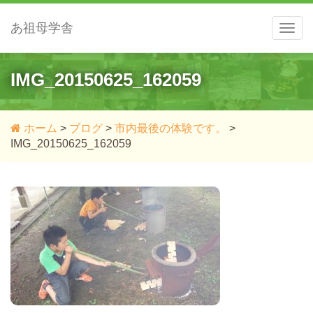
あ祖母学舎
メ
ニ
ュ
ー
IMG_20150625_162059
ホーム
>
ブログ
>
市内最後の体験です。
>
IMG_20150625_162059