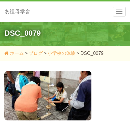
あ祖母学舎
メ
ニ
ュ
ー
DSC_0079
ホーム
>
ブログ
>
小学校の体験
>
DSC_0079